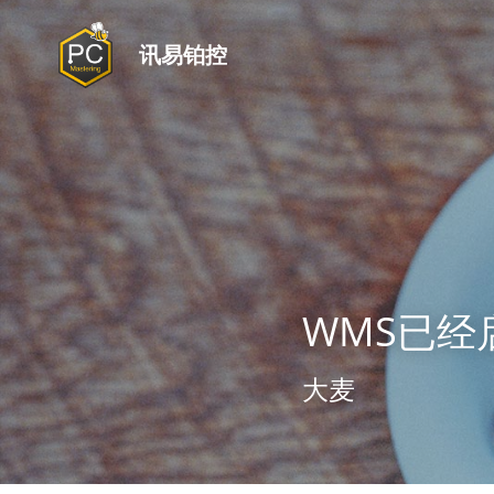
讯易铂控
WMS已经
大麦