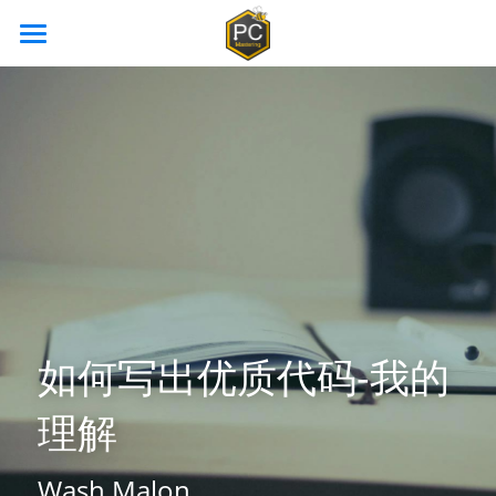
首页
Profcontrol 教学中心
高校合作
Profcontrol V8 教程
博客
用户中心 (后台)
如何写出优质代码-我的
理解
Wash Malon