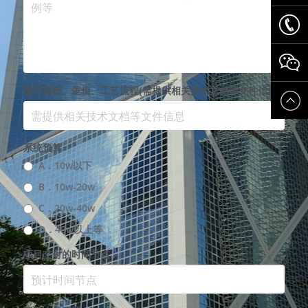
项目流程、逻辑、工艺流程(需提供相关技术文档等文件信息)
系统预算
A．10w以下
B．10w-20w
C．20w-40w
D．40w以上等
项目交付的时间节点