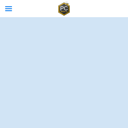
首页
Profcontrol 教学中心
高校合作
Profcontrol V8 教程
博客
用户中心 (后台)