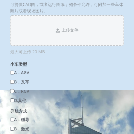
可提供CAD图，或者运行图纸；如条件允许，可附加一些车体
照片或者现场图片。
上传文件
最大可上传 20 MB
小车类型
A．AGV
B．叉车
C．RGV
D.其他
导航方式
A．磁导
B．激光