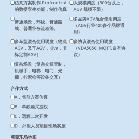
仿真方案制作,Profcontrol
大规模调度（500台以上，
的数据孪生功能，制作仿真
AGV 规模不限）
多品牌AGV混合使用调度
普通场景，环线、普通路
（AGV行业400多个品牌通
线、普通业务流程等。
用）
多车型混合使用调度（物流
多协议混合使用调度
AGV，叉车AGV，Kiva，非
（VDA5050, MQTT,自有协
标定制AGV）
议）
复杂场景（复杂交通管制，
机械手，电梯，电门，光
栅，拧紧枪等设备交互）
合作方式
A．售前方案仿真
B．单独购买授权
C．远程二次开发
D．外派人员项目现场实施
项目现场地图