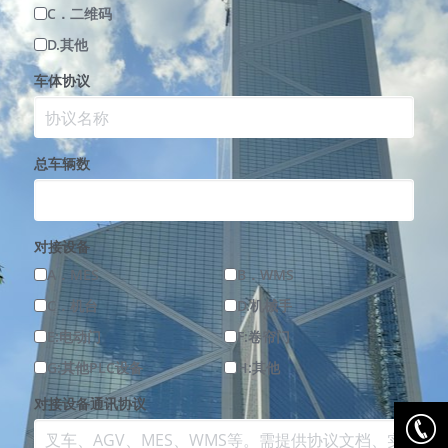
C．二维码
D.其他
车体协议
总车辆数
对接设备
A．MES
B．WMS
C．机台
D.机械手
E:电动门
F:卷帘门
G:其他PLC设备
H:其他
对接设备通讯协议